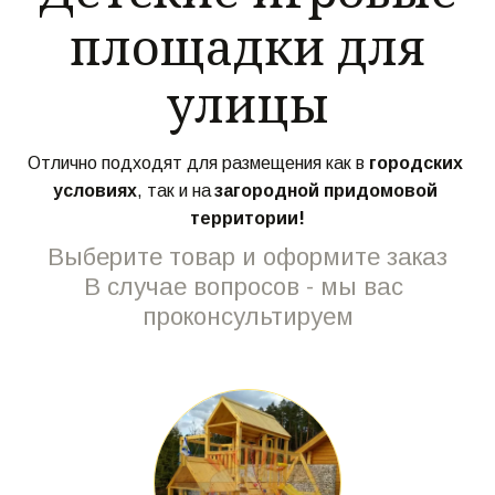
тюбингах.
площадки для
Зимние горки для установки на
улицы
придомовых территориях и в
коттеджных поселках.
Отлично подходят для размещения как в 
городских 
условиях
, так и на 
загородной придомовой 
территории!
Выберите товар и оформите заказ
В случае вопросов - мы вас 
проконсультируем