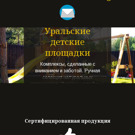
Уральские
детские
площадки
Комплексы, сделанные с
вниманием и заботой. Ручная
селекция натуральных
материалов. Лучшее - для Вас и
ваших детей!
Веселье и
радость!
Детская площадка -
Сертифицированная продукция
неотъемлемый элемент
жилищного комплекса, частного