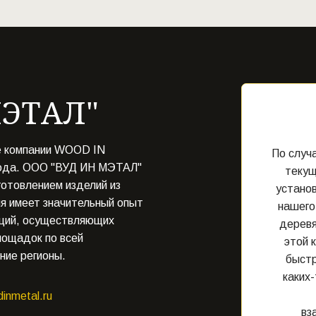
МЭТАЛ"
е компании WOOD IN 
По случ
ода. ООО "ВУД ИН МЭТАЛ" 
текущ
отовлением изделий из 
установ
я имеет значительный опыт 
нашего
аций, осуществляющих 
деревя
ощадок по всей 
этой 
ние регионы.
быстр
каких-
inmetal.ru
вз