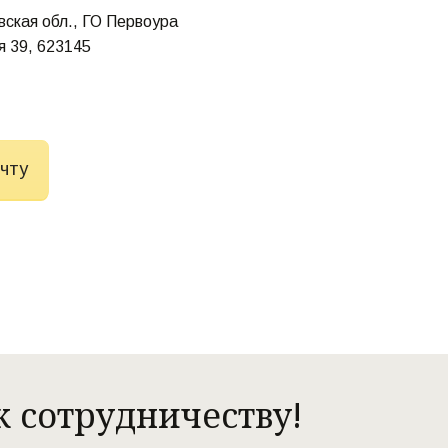
ская обл.
,
ГО Первоура
я 39
,
623145
очту
 сотрудничеству!