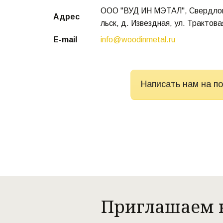
ООО "ВУД ИН МЭТАЛ"
,
Свердлов
Адрес
льск, д. Извездная
,
ул. Трактова
E-mail
info@woodinmetal.ru
Написать нам на п
Приглашаем к