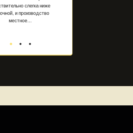
твительно слегка ниже
очной, и производство
местное...